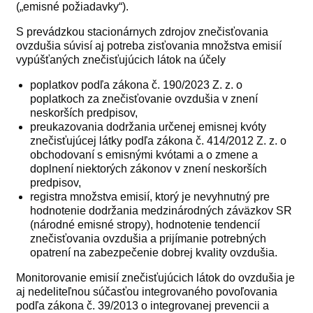
(„emisné požiadavky“).
S prevádzkou stacionárnych zdrojov znečisťovania
ovzdušia súvisí aj potreba zisťovania množstva emisií
vypúšťaných znečisťujúcich látok na účely
poplatkov podľa zákona č. 190/2023 Z. z. o
poplatkoch za znečisťovanie ovzdušia v znení
neskorších predpisov,
preukazovania dodržania určenej emisnej kvóty
znečisťujúcej látky podľa zákona č. 414/2012 Z. z. o
obchodovaní s emisnými kvótami a o zmene a
doplnení niektorých zákonov v znení neskorších
predpisov,
registra množstva emisií, ktorý je nevyhnutný pre
hodnotenie dodržania medzinárodných záväzkov SR
(národné emisné stropy), hodnotenie tendencií
znečisťovania ovzdušia a prijímanie potrebných
opatrení na zabezpečenie dobrej kvality ovzdušia.
Monitorovanie emisií znečisťujúcich látok do ovzdušia je
aj nedeliteľnou súčasťou integrovaného povoľovania
podľa zákona č. 39/2013 o integrovanej prevencii a