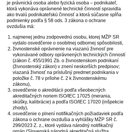
je právnická osoba alebo fyzická osoba – podnikateľ,
ktorá vykonáva oprávnené technické činností spravidla
ako trvalú podnikateľskú činnosť a ktorá súčasne spĺňa
podmienky podľa § 58 ods. 3 zákona o ochrane
ovzdušia má:
najmenej jednu zodpovednú osobu, ktorej MŽP SR
vydalo osvedčenie o osobitnej odbornej spôsobilosti,
živnostenské oprávnenie na viazanú živnosť pre
vykonávané odbory oprávnených technických činností
(zákon č. 455/1991 Zb. o živnostenskom podnikaní
(živnostenský zákon) v znení neskorších predpisov;
viazaná živnosť na príslušný predmet podnikania v
položke č. 78 v prílohe č. 2 k živnostenskému
zákonu),
osvedčenie o akreditácii podľa všeobecných
akreditačných noriem ISO/IEC 17025 (merania,
skúšky, kalibrácie) a podľa ISO/IEC 17020 (inšpekcie
zhody),
osvedčenie o plnení notifikačných požiadaviek podľa
zákona o ochrane ovzdušia a vyhlášky MŽP SR č.
299/2023 Z. z., ktoré vydáva národný notifikačný
orgán (Slovenská národná akreditačná služba