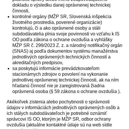
dokladu o výsledku danej oprávnenej technickej
činnosti,
kontrolné orgány (MŽP SR, Slovenská inšpekcia
životného prostredia, poverené organizácie)
kontrolujú, či a ako oprávnené osoby a stáli
subdodávatelia plnia svoje povinnosti vo vzťahu k IS
OO podľa zákona o ochrane ovzdušia a vyhlášky
MŽP SR č. 299/2023 Z. z. a národný notifikačný orgán
(SNAS) aj podľa dokumentov systému manažérstva
jednotlivých oprávnených technických činností a
akreditačných predpisov,
sa poskytujú informácie prevádzkovateľom
stacionárnych zdrojov o povolení na vykonanie
jednotlivej oprávnenej technickej činnosti, ak na ním
hľadanú činnosť nie je zaregistrovaná žiadna
oprávnená osoba (§ 59 zákona o ochrane ovzdušia ).
Akékoľvek zistenia alebo pochybnosti o správnosti
údajov v informáciách jednotlivých oprávnených osôb a
ich stálych subdodávateľoch je potrebné oznámiť
správcovi IS OO, ktorým je MŽP SR, odbor ochrany
ovzdušia (aktuálne kontaktné údaje sú na web sídle