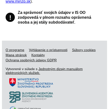
www.minzp.sk
).
Upozornenie
Za správnosť svojich údajov v IS OO
!
zodpovedá v plnom rozsahu oprávnená
osoba a jej stály subdodávateľ.
O programe
Vyhlásenie o prístupnosti
Súbory cookies
Mapa stránok
Kontakty
Ochrana osobných údajov GDPR
Vytvorené v súlade s
Jednotným dizajn manuálom
elektronických služieb.