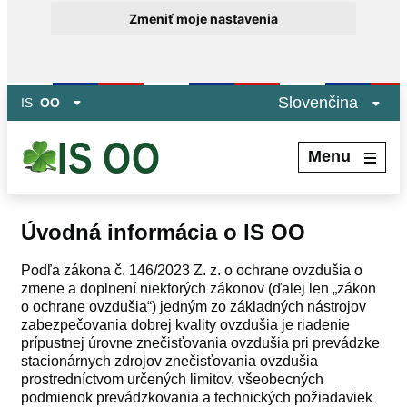
Zmeniť moje nastavenia
Preskočiť na hlavný obsah
Slovenčina
IS
OO
Menu
Úvodná informácia o IS OO
Podľa zákona č. 146/2023 Z. z. o ochrane ovzdušia o
zmene a doplnení niektorých zákonov (ďalej len „zákon
o ochrane ovzdušia“) jedným zo základných nástrojov
zabezpečovania dobrej kvality ovzdušia je riadenie
prípustnej úrovne znečisťovania ovzdušia pri prevádzke
stacionárnych zdrojov znečisťovania ovzdušia
prostredníctvom určených limitov, všeobecných
podmienok prevádzkovania a technických požiadaviek