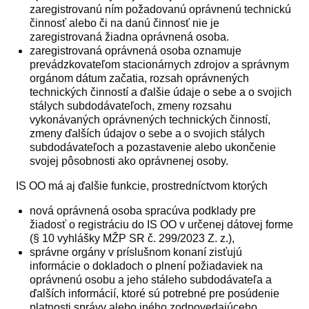
zaregistrovanú ním požadovanú oprávnenú technickú
činnosť alebo či na danú činnosť nie je
zaregistrovaná žiadna oprávnená osoba.
zaregistrovaná oprávnená osoba oznamuje
prevádzkovateľom stacionárnych zdrojov a správnym
orgánom dátum začatia, rozsah oprávnených
technických činností a ďalšie údaje o sebe a o svojich
stálych subdodávateľoch, zmeny rozsahu
vykonávaných oprávnených technických činností,
zmeny ďalších údajov o sebe a o svojich stálych
subdodávateľoch a pozastavenie alebo ukončenie
svojej pôsobnosti ako oprávnenej osoby.
IS OO má aj ďalšie funkcie, prostredníctvom ktorých
nová oprávnená osoba spracúva podklady pre
žiadosť o registráciu do IS OO v určenej dátovej forme
(§ 10 vyhlášky MŽP SR č. 299/2023 Z. z.),
správne orgány v príslušnom konaní zisťujú
informácie o dokladoch o plnení požiadaviek na
oprávnenú osobu a jeho stáleho subdodávateľa a
ďalších informácií, ktoré sú potrebné pre posúdenie
platnosti správy alebo iného zodpovedajúceho