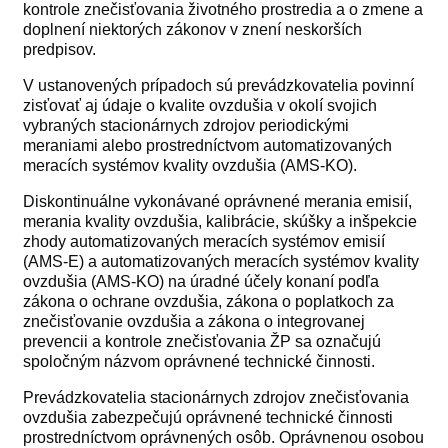
kontrole znečisťovania životného prostredia a o zmene a
doplnení niektorých zákonov v znení neskorších
predpisov.
V ustanovených prípadoch sú prevádzkovatelia povinní
zisťovať aj údaje o kvalite ovzdušia v okolí svojich
vybraných stacionárnych zdrojov periodickými
meraniami alebo prostredníctvom automatizovaných
meracích systémov kvality ovzdušia (AMS-KO).
Diskontinuálne vykonávané oprávnené merania emisií,
merania kvality ovzdušia, kalibrácie, skúšky a inšpekcie
zhody automatizovaných meracích systémov emisií
(AMS-E) a automatizovaných meracích systémov kvality
ovzdušia (AMS-KO) na úradné účely konaní podľa
zákona o ochrane ovzdušia, zákona o poplatkoch za
znečisťovanie ovzdušia a zákona o integrovanej
prevencii a kontrole znečisťovania ŽP sa označujú
spoločným názvom oprávnené technické činnosti.
Prevádzkovatelia stacionárnych zdrojov znečisťovania
ovzdušia zabezpečujú oprávnené technické činnosti
prostredníctvom oprávnených osôb. Oprávnenou osobou