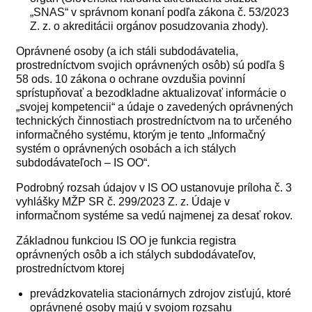
„SNAS“ v správnom konaní podľa zákona č. 53/2023
Z. z. o akreditácii orgánov posudzovania zhody).
Oprávnené osoby (a ich stáli subdodávatelia,
prostredníctvom svojich oprávnených osôb) sú podľa §
58 ods. 10 zákona o ochrane ovzdušia povinní
sprístupňovať a bezodkladne aktualizovať informácie o
„svojej kompetencii“ a údaje o zavedených oprávnených
technických činnostiach prostredníctvom na to určeného
informačného systému, ktorým je tento „Informačný
systém o oprávnených osobách a ich stálych
subdodávateľoch – IS OO“.
Podrobný rozsah údajov v IS OO ustanovuje príloha č. 3
vyhlášky MŽP SR č. 299/2023 Z. z. Údaje v
informačnom systéme sa vedú najmenej za desať rokov.
Základnou funkciou IS OO je funkcia registra
oprávnených osôb a ich stálych subdodávateľov,
prostredníctvom ktorej
prevádzkovatelia stacionárnych zdrojov zisťujú, ktoré
oprávnené osoby majú v svojom rozsahu