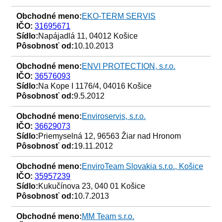
Obchodné meno:
EKO-TERM SERVIS
IČO:
31695671
Sídlo:
Napájadlá 11, 04012 Košice
Pôsobnosť od:
10.10.2013
Obchodné meno:
ENVI PROTECTION, s.r.o.
IČO:
36576093
Sídlo:
Na Kope I 1176/4, 04016 Košice
Pôsobnosť od:
9.5.2012
Obchodné meno:
Enviroservis, s.r.o.
IČO:
36629073
Sídlo:
Priemyselná 12, 96563 Žiar nad Hronom
Pôsobnosť od:
19.11.2012
Obchodné meno:
EnviroTeam Slovakia s.r.o., Košice
IČO:
35957239
Sídlo:
Kukučínova 23, 040 01 Košice
Pôsobnosť od:
10.7.2013
Obchodné meno:
MM Team s.r.o.