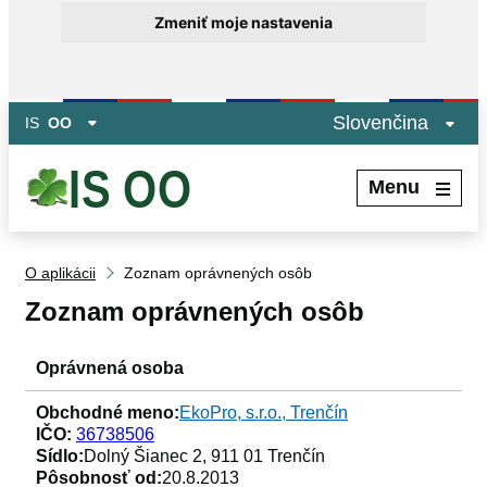
Zmeniť moje nastavenia
Preskočiť na hlavný obsah
Slovenčina
IS
OO
Menu
O aplikácii
Zoznam oprávnených osôb
Zoznam oprávnených osôb
Oprávnená osoba
Obchodné meno:
EkoPro, s.r.o., Trenčín
IČO:
36738506
Sídlo:
Dolný Šianec 2, 911 01 Trenčín
Pôsobnosť od:
20.8.2013