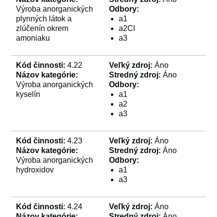
Výroba anorganických
Odbory:
plynných látok a
a1
zlúčenín okrem
a2Cl
amoniaku
a3
Kód činnosti:
4.22
Veľký zdroj:
Áno
Názov kategórie:
Stredný zdroj:
Áno
Výroba anorganických
Odbory:
kyselín
a1
a2
a3
Kód činnosti:
4.23
Veľký zdroj:
Áno
Názov kategórie:
Stredný zdroj:
Áno
Výroba anorganických
Odbory:
hydroxidov
a1
a3
Kód činnosti:
4.24
Veľký zdroj:
Áno
Názov kategórie:
Stredný zdroj:
Áno