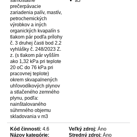
samostatné
a3
prečerpávacie
zariadenia palív, mastív,
petrochemických
výrobkov a iných
organických kvapalín s
tlakom pár podľa prílohy
č. 3 druhej časti bod 2.2
vyhlášky č. 248/2023 Z.
z. (s tlakom pár vyšším
ako 1,32 kPa pri teplote
20 oC do 76 kPa pri
pracovnej teplote)
okrem skvapalnených
uhľovodíkových plynov
a stlačeného zemného
plynu, podľa:
nainštalovaného
súhrnného objemu
skladovania v m3
Kód činnosti:
4.6
Veľký zdroj:
Áno
Názov kategórie:
Stredný zdroj:
Áno