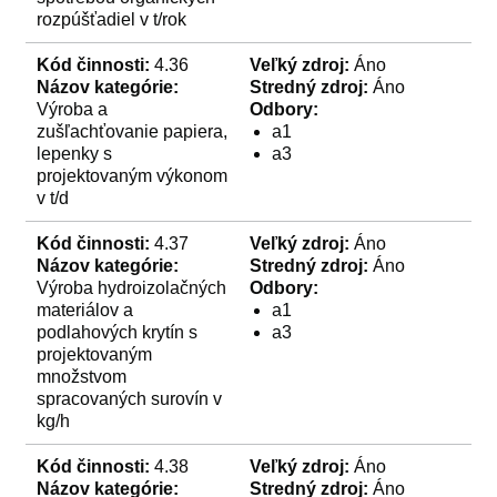
rozpúšťadiel v t/rok
Kód činnosti:
4.36
Veľký zdroj:
Áno
Názov kategórie:
Stredný zdroj:
Áno
Výroba a
Odbory:
zušľachťovanie papiera,
a1
lepenky s
a3
projektovaným výkonom
v t/d
Kód činnosti:
4.37
Veľký zdroj:
Áno
Názov kategórie:
Stredný zdroj:
Áno
Výroba hydroizolačných
Odbory:
materiálov a
a1
podlahových krytín s
a3
projektovaným
množstvom
spracovaných surovín v
kg/h
Kód činnosti:
4.38
Veľký zdroj:
Áno
Názov kategórie:
Stredný zdroj:
Áno