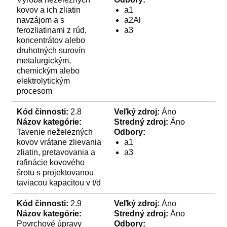
kovov a ich zliatin
a1
navzájom a s
a2Al
ferozliatinami z rúd,
a3
koncentrátov alebo
druhotných surovín
metalurgickým,
chemickým alebo
elektrolytickým
procesom
Kód činnosti:
2.8
Veľký zdroj:
Áno
Názov kategórie:
Stredný zdroj:
Áno
Tavenie neželezných
Odbory:
kovov vrátane zlievania
a1
zliatin, pretavovania a
a3
rafinácie kovového
šrotu s projektovanou
taviacou kapacitou v t/d
Kód činnosti:
2.9
Veľký zdroj:
Áno
Názov kategórie:
Stredný zdroj:
Áno
Povrchové úpravy
Odbory: