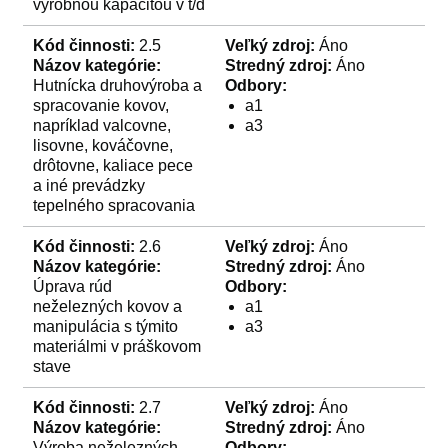
výrobnou kapacitou v t/d
Kód činnosti:
2.5
Veľký zdroj:
Áno
Názov kategórie:
Stredný zdroj:
Áno
Hutnícka druhovýroba a
Odbory:
spracovanie kovov,
a1
napríklad valcovne,
a3
lisovne, kováčovne,
drôtovne, kaliace pece
a iné prevádzky
tepelného spracovania
Kód činnosti:
2.6
Veľký zdroj:
Áno
Názov kategórie:
Stredný zdroj:
Áno
Úprava rúd
Odbory:
neželezných kovov a
a1
manipulácia s týmito
a3
materiálmi v práškovom
stave
Kód činnosti:
2.7
Veľký zdroj:
Áno
Názov kategórie:
Stredný zdroj:
Áno
Výroba neželezných
Odbory: