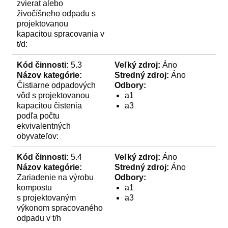
zvierat alebo
živočíšneho odpadu s
projektovanou
kapacitou spracovania v
t/d:
Kód činnosti:
5.3
Veľký zdroj:
Áno
Názov kategórie:
Stredný zdroj:
Áno
Čistiarne odpadových
Odbory:
vôd s projektovanou
a1
kapacitou čistenia
a3
podľa počtu
ekvivalentných
obyvateľov:
Kód činnosti:
5.4
Veľký zdroj:
Áno
Názov kategórie:
Stredný zdroj:
Áno
Zariadenie na výrobu
Odbory:
kompostu
a1
s projektovaným
a3
výkonom spracovaného
odpadu v t/h