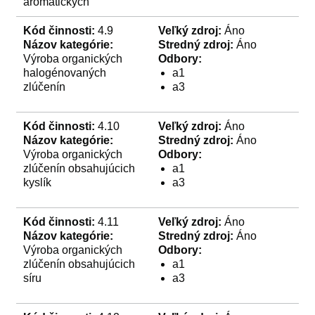
aromatických
Kód činnosti:
4.9
Veľký zdroj:
Áno
Názov kategórie:
Stredný zdroj:
Áno
Výroba organických
Odbory:
halogénovaných
a1
zlúčenín
a3
Kód činnosti:
4.10
Veľký zdroj:
Áno
Názov kategórie:
Stredný zdroj:
Áno
Výroba organických
Odbory:
zlúčenín obsahujúcich
a1
kyslík
a3
Kód činnosti:
4.11
Veľký zdroj:
Áno
Názov kategórie:
Stredný zdroj:
Áno
Výroba organických
Odbory:
zlúčenín obsahujúcich
a1
síru
a3