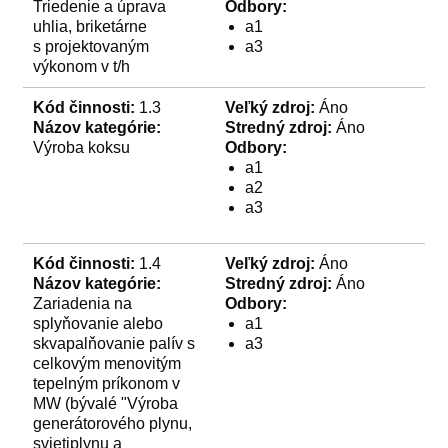
Triedenie a úprava
Odbory:
uhlia, briketárne
a1
s projektovaným
a3
výkonom v t/h
Kód činnosti:
1.3
Veľký zdroj:
Áno
Názov kategórie:
Stredný zdroj:
Áno
Výroba koksu
Odbory:
a1
a2
a3
Kód činnosti:
1.4
Veľký zdroj:
Áno
Názov kategórie:
Stredný zdroj:
Áno
Zariadenia na
Odbory:
splyňovanie alebo
a1
skvapalňovanie palív s
a3
celkovým menovitým
tepelným príkonom v
MW (bývalé "Výroba
generátorového plynu,
svietiplynu a