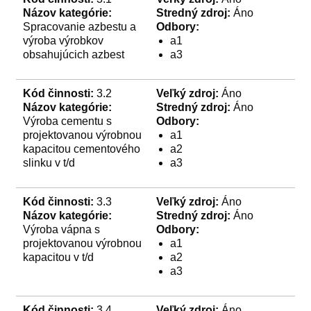
Názov kategórie:
Stredný zdroj:
Áno
Spracovanie azbestu a
Odbory:
výroba výrobkov
a1
obsahujúcich azbest
a3
Kód činnosti:
3.2
Veľký zdroj:
Áno
Názov kategórie:
Stredný zdroj:
Áno
Výroba cementu s
Odbory:
projektovanou výrobnou
a1
kapacitou cementového
a2
slinku v t/d
a3
Kód činnosti:
3.3
Veľký zdroj:
Áno
Názov kategórie:
Stredný zdroj:
Áno
Výroba vápna s
Odbory:
projektovanou výrobnou
a1
kapacitou v t/d
a2
a3
Kód činnosti:
3.4
Veľký zdroj:
Áno