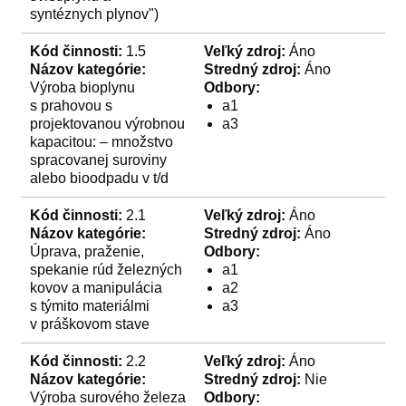
syntéznych plynov")
Kód činnosti:
1.5
Veľký zdroj:
Áno
Názov kategórie:
Stredný zdroj:
Áno
Výroba bioplynu
Odbory:
s prahovou s
a1
projektovanou výrobnou
a3
kapacitou: – množstvo
spracovanej suroviny
alebo bioodpadu v t/d
Kód činnosti:
2.1
Veľký zdroj:
Áno
Názov kategórie:
Stredný zdroj:
Áno
Úprava, praženie,
Odbory:
spekanie rúd železných
a1
kovov a manipulácia
a2
s týmito materiálmi
a3
v práškovom stave
Kód činnosti:
2.2
Veľký zdroj:
Áno
Názov kategórie:
Stredný zdroj:
Nie
Výroba surového železa
Odbory: