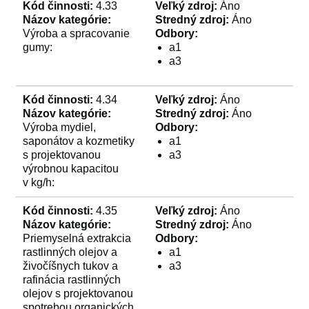
Kód činnosti:
4.33
Veľký zdroj:
Áno
Názov kategórie:
Stredný zdroj:
Áno
Výroba a spracovanie
Odbory:
gumy:
a1
a3
Kód činnosti:
4.34
Veľký zdroj:
Áno
Názov kategórie:
Stredný zdroj:
Áno
Výroba mydiel,
Odbory:
saponátov a kozmetiky
a1
s projektovanou
a3
výrobnou kapacitou
v kg/h:
Kód činnosti:
4.35
Veľký zdroj:
Áno
Názov kategórie:
Stredný zdroj:
Áno
Priemyselná extrakcia
Odbory:
rastlinných olejov a
a1
živočíšnych tukov a
a3
rafinácia rastlinných
olejov s projektovanou
spotrebou organických