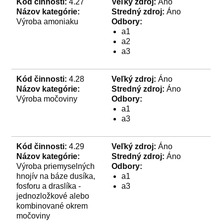
Kód činnosti:
4.27
Veľký zdroj:
Áno
Názov kategórie:
Stredný zdroj:
Áno
Výroba amoniaku
Odbory:
a1
a2
a3
Kód činnosti:
4.28
Veľký zdroj:
Áno
Názov kategórie:
Stredný zdroj:
Áno
Výroba močoviny
Odbory:
a1
a3
Kód činnosti:
4.29
Veľký zdroj:
Áno
Názov kategórie:
Stredný zdroj:
Áno
Výroba priemyselných
Odbory:
hnojív na báze dusíka,
a1
fosforu a draslíka -
a3
jednozložkové alebo
kombinované okrem
močoviny