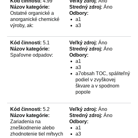
Kód činnosti:
4.99
Veľký zdroj:
Áno
Názov kategórie:
Stredný zdroj:
Áno
Ostatné organické a
Odbory:
anorganické chemické
a1
výroby, ak:
a3
Kód činnosti:
5.1
Veľký zdroj:
Áno
Názov kategórie:
Stredný zdroj:
Áno
Spaľovne odpadov:
Odbory:
a1
a3
a7obsah TOC, spáliteľný
podiel v zvyškovej
škvare a v spodnom
popole
Kód činnosti:
5.2
Veľký zdroj:
Áno
Názov kategórie:
Stredný zdroj:
Áno
Zariadenia na
Odbory:
zneškodnenie alebo
a1
zhodnotenie tiel mŕtvych
a3