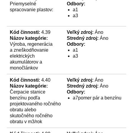
Priemyselné
Odbory:
spracovanie plastov:
a1
a3
Kód činnosti:
4.39
Veľký zdroj:
Áno
Názov kategórie:
Stredný zdroj:
Áno
Výroba, regenerácia
Odbory:
a zneškodňovanie
a1
elektrických
a3
akumulátorov a
monočlánkov
Kód činnosti:
4.40
Veľký zdroj:
Áno
Názov kategórie:
Stredný zdroj:
Áno
Čerpacie stanice
Odbory:
benzínu podľa
a7pomer pár a benzínu
projektovaného ročného
obratu alebo
skutočného ročného
obratu v m3/rok