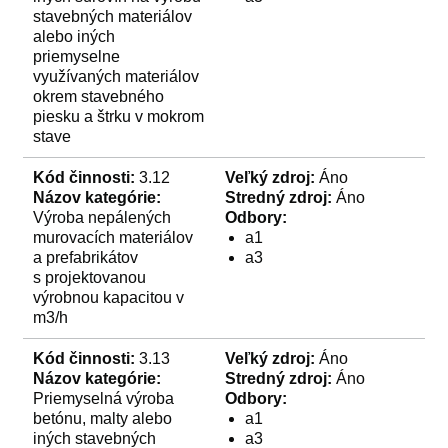
stavebných materiálov
alebo iných
priemyselne
využívaných materiálov
okrem stavebného
piesku a štrku v mokrom
stave
Kód činnosti:
3.12
Veľký zdroj:
Áno
Názov kategórie:
Stredný zdroj:
Áno
Výroba nepálených
Odbory:
murovacích materiálov
a1
a prefabrikátov
a3
s projektovanou
výrobnou kapacitou v
m3/h
Kód činnosti:
3.13
Veľký zdroj:
Áno
Názov kategórie:
Stredný zdroj:
Áno
Priemyselná výroba
Odbory:
betónu, malty alebo
a1
iných stavebných
a3