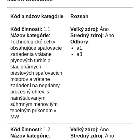
Kód a názov kategórie
Rozsah
Kód činnosti:
1.1
Veľký zdroj:
Áno
Názov kategórie:
Stredný zdroj:
Áno
Technologické celky
Odbory:
obsahujúce spaľovacie
a1
zariadenia vrátane
a3
plynových turbín a
stacionárnych
piestových spaľovacích
motorov a vrátane
zariadení na nepriamy
procesný ohrev, s
nainštalovaným
súhrnným menovitým
tepelným príkonom v
MW
Kód činnosti:
1.2
Veľký zdroj:
Áno
Názov kategórie:
Stredný zdroj:
Áno