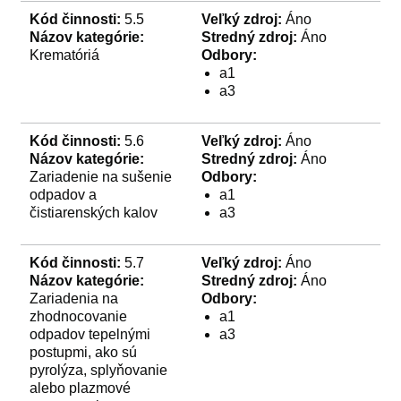
Kód činnosti:
5.5
Veľký zdroj:
Áno
Názov kategórie:
Stredný zdroj:
Áno
Krematóriá
Odbory:
a1
a3
Kód činnosti:
5.6
Veľký zdroj:
Áno
Názov kategórie:
Stredný zdroj:
Áno
Zariadenie na sušenie
Odbory:
odpadov a
a1
čistiarenských kalov
a3
Kód činnosti:
5.7
Veľký zdroj:
Áno
Názov kategórie:
Stredný zdroj:
Áno
Zariadenia na
Odbory:
zhodnocovanie
a1
odpadov tepelnými
a3
postupmi, ako sú
pyrolýza, splyňovanie
alebo plazmové