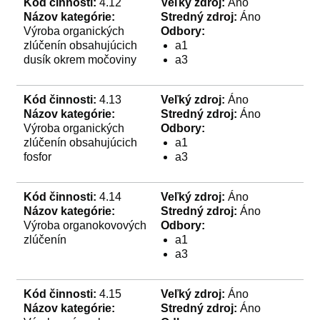
Kód činnosti:
4.12
Veľký zdroj:
Áno
Názov kategórie:
Stredný zdroj:
Áno
Výroba organických
Odbory:
zlúčenín obsahujúcich
a1
dusík okrem močoviny
a3
Kód činnosti:
4.13
Veľký zdroj:
Áno
Názov kategórie:
Stredný zdroj:
Áno
Výroba organických
Odbory:
zlúčenín obsahujúcich
a1
fosfor
a3
Kód činnosti:
4.14
Veľký zdroj:
Áno
Názov kategórie:
Stredný zdroj:
Áno
Výroba organokovových
Odbory:
zlúčenín
a1
a3
Kód činnosti:
4.15
Veľký zdroj:
Áno
Názov kategórie:
Stredný zdroj:
Áno