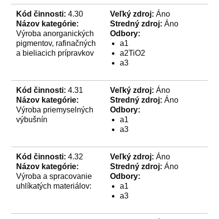
Kód činnosti:
4.30
Veľký zdroj:
Áno
Názov kategórie:
Stredný zdroj:
Áno
Výroba anorganických
Odbory:
pigmentov, rafinačných
a1
a bieliacich prípravkov
a2TiO2
a3
Kód činnosti:
4.31
Veľký zdroj:
Áno
Názov kategórie:
Stredný zdroj:
Áno
Výroba priemyselných
Odbory:
výbušnín
a1
a3
Kód činnosti:
4.32
Veľký zdroj:
Áno
Názov kategórie:
Stredný zdroj:
Áno
Výroba a spracovanie
Odbory:
uhlíkatých materiálov:
a1
a3