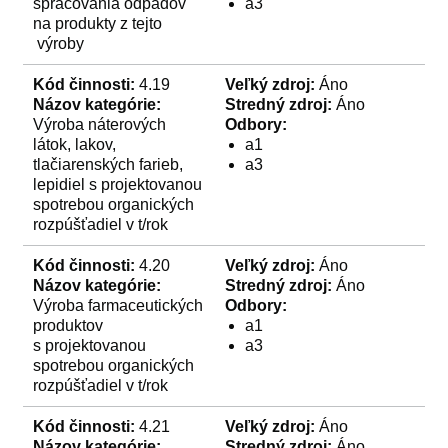
spracovania odpadov
a3
na produkty z tejto
výroby
Kód činnosti:
4.19
Veľký zdroj:
Áno
Názov kategórie:
Stredný zdroj:
Áno
Výroba náterových
Odbory:
látok, lakov,
a1
tlačiarenských farieb,
a3
lepidiel s projektovanou
spotrebou organických
rozpúšťadiel v t/rok
Kód činnosti:
4.20
Veľký zdroj:
Áno
Názov kategórie:
Stredný zdroj:
Áno
Výroba farmaceutických
Odbory:
produktov
a1
s projektovanou
a3
spotrebou organických
rozpúšťadiel v t/rok
Kód činnosti:
4.21
Veľký zdroj:
Áno
Názov kategórie:
Stredný zdroj:
Áno