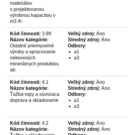
materiálov
s projektovanou
výrobnou kapacitou v
m3 /h
Kód činnosti:
3.99
Veľký zdroj:
Áno
Názov kategórie:
Stredný zdroj:
Áno
Ostatné priemyselné
Odbory:
výroby a spracovanie
a1
nekovových
a3
minerálnych produktov,
ak:
Kód činnosti:
4.1
Veľký zdroj:
Áno
Názov kategórie:
Stredný zdroj:
Áno
Ťažba ropy a súvisiaca
Odbory:
doprava a skladovanie
a1
a3
Kód činnosti:
4.2
Veľký zdroj:
Áno
Názov kategórie:
Stredný zdroj:
Áno