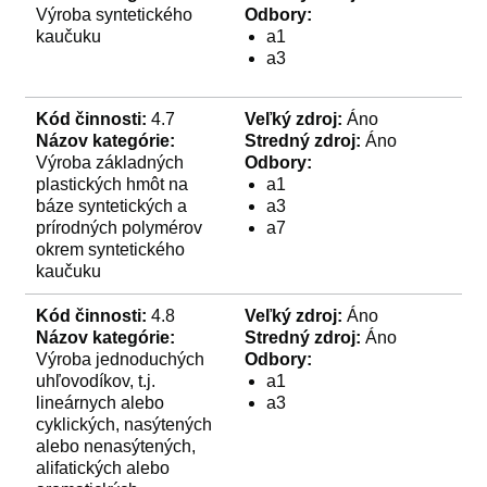
Výroba syntetického
Odbory:
kaučuku
a1
a3
Kód činnosti:
4.7
Veľký zdroj:
Áno
Názov kategórie:
Stredný zdroj:
Áno
Výroba základných
Odbory:
plastických hmôt na
a1
báze syntetických a
a3
prírodných polymérov
a7
okrem syntetického
kaučuku
Kód činnosti:
4.8
Veľký zdroj:
Áno
Názov kategórie:
Stredný zdroj:
Áno
Výroba jednoduchých
Odbory:
uhľovodíkov, t.j.
a1
lineárnych alebo
a3
cyklických, nasýtených
alebo nenasýtených,
alifatických alebo