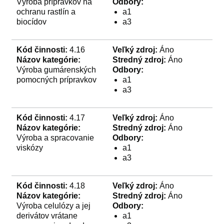
Výroba prípravkov na
Odbory:
ochranu rastlín a
a1
biocídov
a3
Kód činnosti:
4.16
Veľký zdroj:
Áno
Názov kategórie:
Stredný zdroj:
Áno
Výroba gumárenských
Odbory:
pomocných prípravkov
a1
a3
Kód činnosti:
4.17
Veľký zdroj:
Áno
Názov kategórie:
Stredný zdroj:
Áno
Výroba a spracovanie
Odbory:
viskózy
a1
a3
Kód činnosti:
4.18
Veľký zdroj:
Áno
Názov kategórie:
Stredný zdroj:
Áno
Výroba celulózy a jej
Odbory:
derivátov vrátane
a1