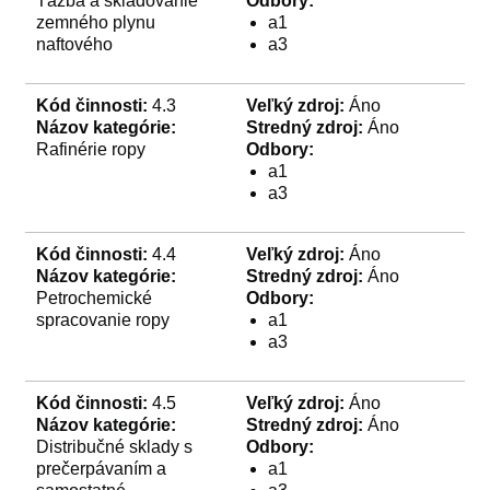
Ťažba a skladovanie
Odbory:
zemného plynu
a1
naftového
a3
Kód činnosti:
4.3
Veľký zdroj:
Áno
Názov kategórie:
Stredný zdroj:
Áno
Rafinérie ropy
Odbory:
a1
a3
Kód činnosti:
4.4
Veľký zdroj:
Áno
Názov kategórie:
Stredný zdroj:
Áno
Petrochemické
Odbory:
spracovanie ropy
a1
a3
Kód činnosti:
4.5
Veľký zdroj:
Áno
Názov kategórie:
Stredný zdroj:
Áno
Distribučné sklady s
Odbory:
prečerpávaním a
a1