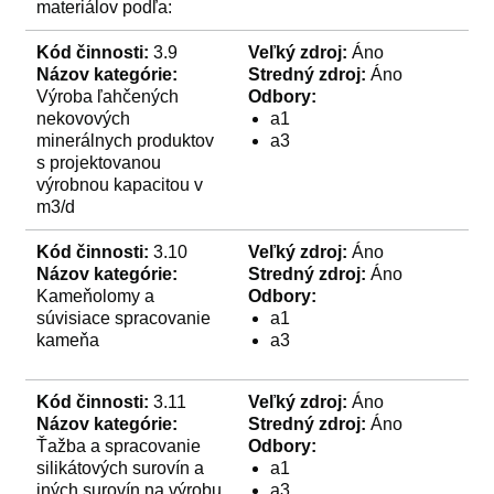
materiálov podľa:
Kód činnosti:
3.9
Veľký zdroj:
Áno
Názov kategórie:
Stredný zdroj:
Áno
Výroba ľahčených
Odbory:
nekovových
a1
minerálnych produktov
a3
s projektovanou
výrobnou kapacitou v
m3/d
Kód činnosti:
3.10
Veľký zdroj:
Áno
Názov kategórie:
Stredný zdroj:
Áno
Kameňolomy a
Odbory:
súvisiace spracovanie
a1
kameňa
a3
Kód činnosti:
3.11
Veľký zdroj:
Áno
Názov kategórie:
Stredný zdroj:
Áno
Ťažba a spracovanie
Odbory:
silikátových surovín a
a1
iných surovín na výrobu
a3