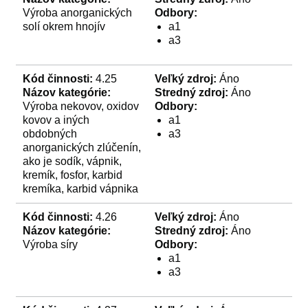
Výroba anorganických
Odbory:
solí okrem hnojív
a1
a3
Kód činnosti:
4.25
Veľký zdroj:
Áno
Názov kategórie:
Stredný zdroj:
Áno
Výroba nekovov, oxidov
Odbory:
kovov a iných
a1
obdobných
a3
anorganických zlúčenín,
ako je sodík, vápnik,
kremík, fosfor, karbid
kremíka, karbid vápnika
Kód činnosti:
4.26
Veľký zdroj:
Áno
Názov kategórie:
Stredný zdroj:
Áno
Výroba síry
Odbory:
a1
a3