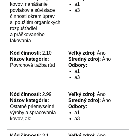
kovov, nanášanie
a1
povlakov a súvisiace
a3
činnosti okrem úprav
s použitím organických
rozpúšťadiel
a práškovaného
lakovania
Kód činnosti:
2.10
Veľký zdroj:
Áno
Názov kategórie:
Stredný zdroj:
Áno
Povrchová ťažba rúd
Odbory:
a1
a3
Kód činnosti:
2.99
Veľký zdroj:
Áno
Názov kategórie:
Stredný zdroj:
Áno
Ostatné priemyselné
Odbory:
výroby a spracovania
a1
kovov, ak:
a3
Kód činnosti:
3.1
Veľký zdroj:
Áno