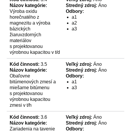
Názov kategórie:
Stredný zdroj:
Áno
Výroba oxidu
Odbory:
horečnatého z
a1
magnezitu a výroba
a2
bázických
a3
žiaruvzdorných
materiálov
s projektovanou
výrobnou kapacitou v t/d
Kód činnosti:
3.5
Veľký zdroj:
Áno
Názov kategórie:
Stredný zdroj:
Áno
Obaľovne
Odbory:
bitúmenových zmesí a
a1
miešarne bitúmenu
a3
s projektovanou
výrobnou kapacitou
zmesi v t/h
Kód činnosti:
3.6
Veľký zdroj:
Áno
Názov kategórie:
Stredný zdroj:
Áno
Zariadenia na tavenie
Odbory: