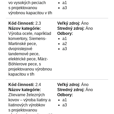
vo vysokých peciach
a1
s projektovanou
a3
výrobnou kapacitou v t/h
Kód činnosti:
2.3
Veľký zdroj:
Áno
Názov kategórie:
Stredný zdroj:
Áno
Výroba ocele, napríklad
Odbory:
konvertory, Siemens-
a1
Martinské pece,
a2
dvojnistejové
a3
tandemové pece,
elektrické pece, März-
Böhlerove pece, s
projektovanou výrobnou
kapacitou v t/h
Kód činnosti:
2.4
Veľký zdroj:
Áno
Názov kategórie:
Stredný zdroj:
Áno
Zlievarne železných
Odbory:
kovov – výroba liatiny a
a1
liatinových výrobkov
a3
s projektovanou