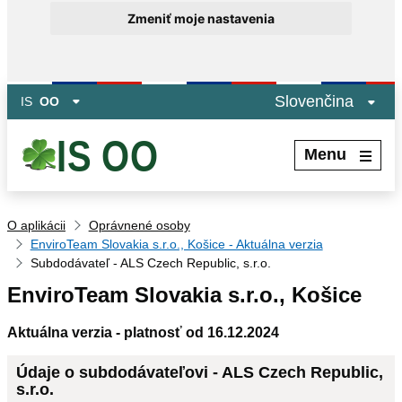
Zmeniť moje nastavenia
Preskočiť na hlavný obsah
Slovenčina
IS
OO
Menu
O aplikácii
Oprávnené osoby
EnviroTeam Slovakia s.r.o., Košice - Aktuálna verzia
Subdodávateľ - ALS Czech Republic, s.r.o.
EnviroTeam Slovakia s.r.o., Košice
Aktuálna verzia - platnosť od 16.12.2024
Údaje o subdodávateľovi - ALS Czech Republic,
s.r.o.