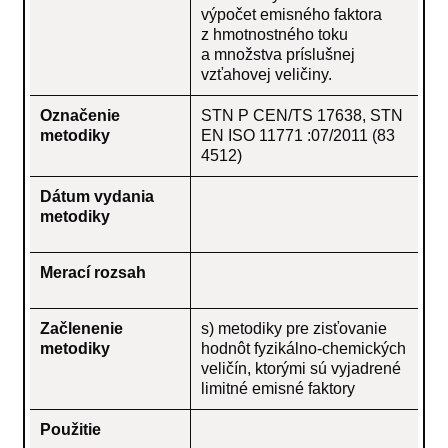
výpočet emisného faktora
z hmotnostného toku
a množstva príslušnej
vzťahovej veličiny.
Označenie
STN P CEN/TS 17638, STN
metodiky
EN ISO 11771 :07/2011 (83
4512)
Dátum vydania
metodiky
Merací rozsah
Začlenenie
s) metodiky pre zisťovanie
metodiky
hodnôt fyzikálno-chemických
veličín, ktorými sú vyjadrené
limitné emisné faktory
Použitie