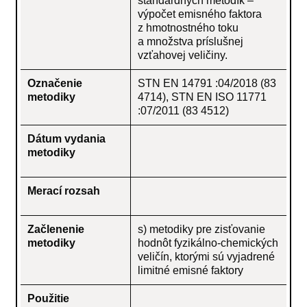
štandardných metodík –
výpočet emisného faktora
z hmotnostného toku
a množstva príslušnej
vzťahovej veličiny.
Označenie
STN EN 14791 :04/2018 (83
metodiky
4714), STN EN ISO 11771
:07/2011 (83 4512)
Dátum vydania
metodiky
Merací rozsah
Začlenenie
s) metodiky pre zisťovanie
metodiky
hodnôt fyzikálno-chemických
veličín, ktorými sú vyjadrené
limitné emisné faktory
Použitie