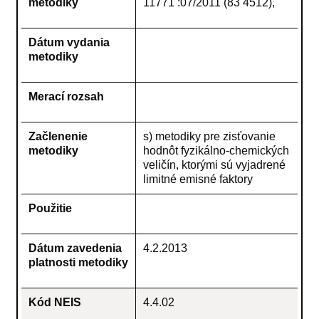
metodiky
11771 :07/2011 (83 4512),
Dátum vydania
metodiky
Merací rozsah
Začlenenie
s) metodiky pre zisťovanie
metodiky
hodnôt fyzikálno-chemických
veličín, ktorými sú vyjadrené
limitné emisné faktory
Použitie
Dátum zavedenia
4.2.2013
platnosti metodiky
Kód NEIS
4.4.02