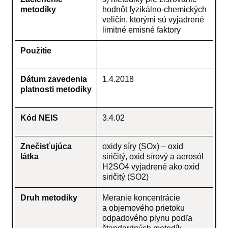
metodiky
hodnôt fyzikálno-chemických
veličín, ktorými sú vyjadrené
limitné emisné faktory
Použitie
Dátum zavedenia
1.4.2018
platnosti metodiky
Kód NEIS
3.4.02
Znečisťujúca
oxidy síry (SOx) – oxid
látka
siričitý, oxid sírový a aerosól
H2SO4 vyjadrené ako oxid
siričitý (SO2)
Druh metodiky
Meranie koncentrácie
a objemového prietoku
odpadového plynu podľa