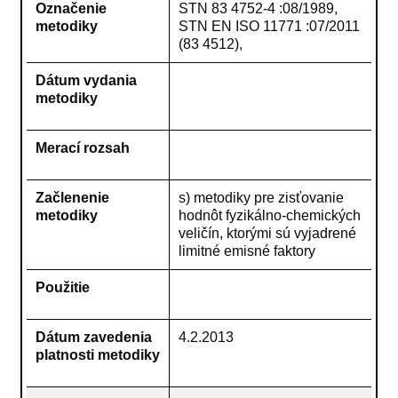
Označenie
STN 83 4752-4 :08/1989,
metodiky
STN EN ISO 11771 :07/2011
(83 4512),
Dátum vydania
metodiky
Merací rozsah
Začlenenie
s) metodiky pre zisťovanie
metodiky
hodnôt fyzikálno-chemických
veličín, ktorými sú vyjadrené
limitné emisné faktory
Použitie
Dátum zavedenia
4.2.2013
platnosti metodiky