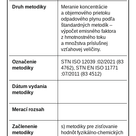
Druh metodiky
Meranie koncentrácie
a objemového prietoku
odpadového plynu podľa
štandardných metodík –
výpočet emisného faktora
z hmotnostného toku
a množstva príslušnej
vzťahovej veličiny.
Označenie
STN ISO 12039 :02/2021 (83
metodiky
4762), STN EN ISO 11771
:07/2011 (83 4512)
Dátum vydania
metodiky
Merací rozsah
Začlenenie
s) metodiky pre zisťovanie
metodiky
hodnôt fyzikálno-chemických