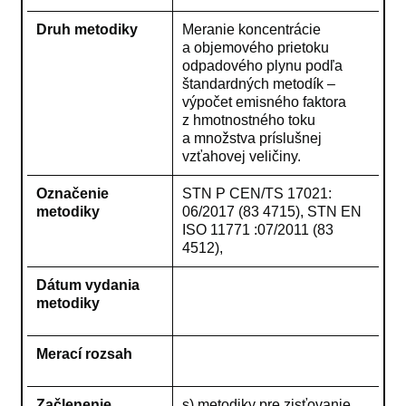
Druh metodiky
Meranie koncentrácie
a objemového prietoku
odpadového plynu podľa
štandardných metodík –
výpočet emisného faktora
z hmotnostného toku
a množstva príslušnej
vzťahovej veličiny.
Označenie
STN P CEN/TS 17021:
metodiky
06/2017 (83 4715), STN EN
ISO 11771 :07/2011 (83
4512),
Dátum vydania
metodiky
Merací rozsah
Začlenenie
s) metodiky pre zisťovanie