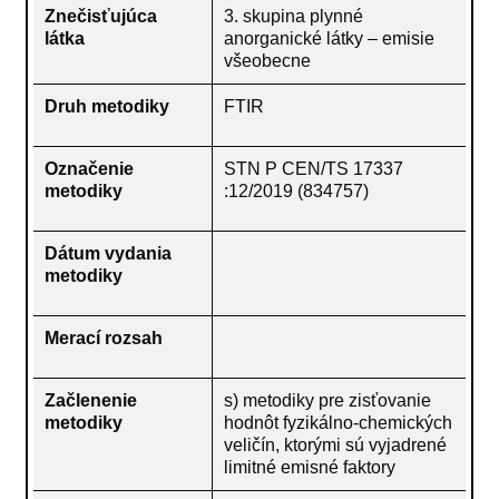
Znečisťujúca
3. skupina plynné
látka
anorganické látky – emisie
všeobecne
Druh metodiky
FTIR
Označenie
STN P CEN/TS 17337
metodiky
:12/2019 (834757)
Dátum vydania
metodiky
Merací rozsah
Začlenenie
s) metodiky pre zisťovanie
metodiky
hodnôt fyzikálno-chemických
veličín, ktorými sú vyjadrené
limitné emisné faktory