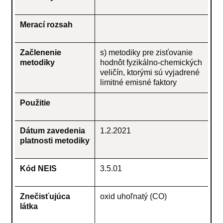
Merací rozsah
Začlenenie
s) metodiky pre zisťovanie
metodiky
hodnôt fyzikálno-chemických
veličín, ktorými sú vyjadrené
limitné emisné faktory
Použitie
Dátum zavedenia
1.2.2021
platnosti metodiky
Kód NEIS
3.5.01
Znečisťujúca
oxid uhoľnatý (CO)
látka