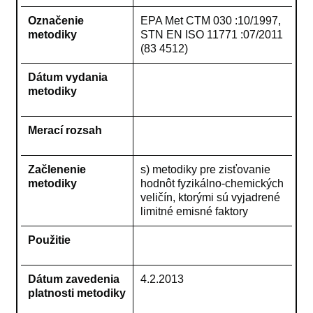
Označenie
EPA Met CTM 030 :10/1997,
metodiky
STN EN ISO 11771 :07/2011
(83 4512)
Dátum vydania
metodiky
Merací rozsah
Začlenenie
s) metodiky pre zisťovanie
metodiky
hodnôt fyzikálno-chemických
veličín, ktorými sú vyjadrené
limitné emisné faktory
Použitie
Dátum zavedenia
4.2.2013
platnosti metodiky