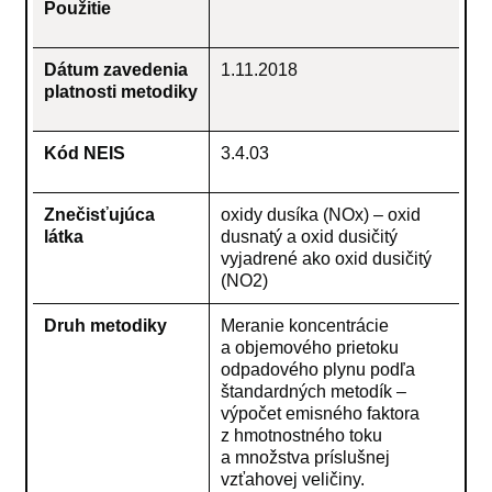
Použitie
Dátum zavedenia
1.11.2018
platnosti metodiky
Kód NEIS
3.4.03
Znečisťujúca
oxidy dusíka (NOx) – oxid
látka
dusnatý a oxid dusičitý
vyjadrené ako oxid dusičitý
(NO2)
Druh metodiky
Meranie koncentrácie
a objemového prietoku
odpadového plynu podľa
štandardných metodík –
výpočet emisného faktora
z hmotnostného toku
a množstva príslušnej
vzťahovej veličiny.