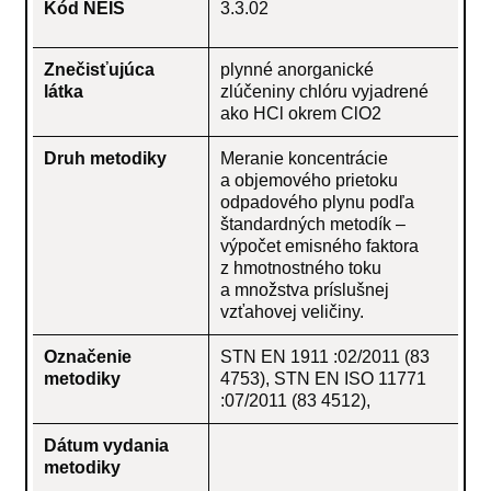
Kód NEIS
3.3.02
Znečisťujúca
plynné anorganické
látka
zlúčeniny chlóru vyjadrené
ako HCl okrem ClO2
Druh metodiky
Meranie koncentrácie
a objemového prietoku
odpadového plynu podľa
štandardných metodík –
výpočet emisného faktora
z hmotnostného toku
a množstva príslušnej
vzťahovej veličiny.
Označenie
STN EN 1911 :02/2011 (83
metodiky
4753), STN EN ISO 11771
:07/2011 (83 4512),
Dátum vydania
metodiky