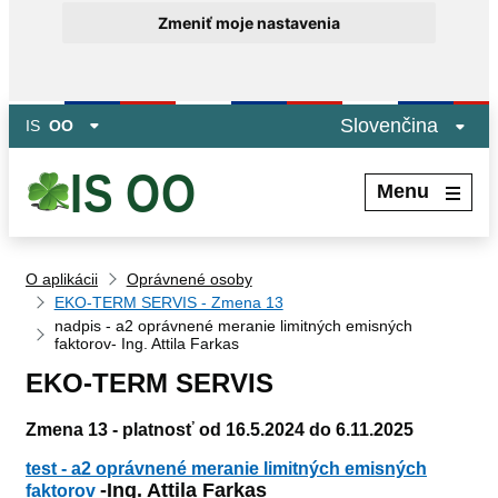
Zmeniť moje nastavenia
Preskočiť na hlavný obsah
Slovenčina
IS
OO
Menu
O aplikácii
Oprávnené osoby
EKO-TERM SERVIS - Zmena 13
nadpis - a2 oprávnené meranie limitných emisných
faktorov- Ing. Attila Farkas
EKO-TERM SERVIS
Zmena 13 - platnosť od 16.5.2024 do 6.11.2025
test - a2 oprávnené meranie limitných emisných
-Ing. Attila Farkas
faktorov