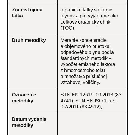
Znečisťujúca
organické látky vo forme
látka
plynov a pár vyjadrené ako
celkový organický uhlík
(TOC)
Druh metodiky
Meranie koncentrácie
a objemového prietoku
odpadového plynu podľa
štandardných metodík –
výpočet emisného faktora
z hmotnostného toku
a množstva príslušnej
vzťahovej veličiny.
Označenie
STN EN 12619 :09/2013 (83
metodiky
4741), STN EN ISO 11771
:07/2011 (83 4512),
Dátum vydania
metodiky