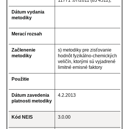
11771 :07/2011 (83 4512),
Dátum vydania
metodiky
Merací rozsah
Začlenenie
s) metodiky pre zisťovanie
metodiky
hodnôt fyzikálno-chemických
veličín, ktorými sú vyjadrené
limitné emisné faktory
Použitie
Dátum zavedenia
4.2.2013
platnosti metodiky
Kód NEIS
3.0.00