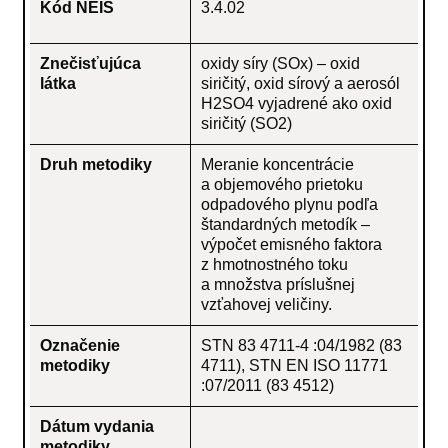
Kód NEIS
3.4.02
Znečisťujúca
oxidy síry (SOx) – oxid
látka
siričitý, oxid sírový a aerosól
H2SO4 vyjadrené ako oxid
siričitý (SO2)
Druh metodiky
Meranie koncentrácie
a objemového prietoku
odpadového plynu podľa
štandardných metodík –
výpočet emisného faktora
z hmotnostného toku
a množstva príslušnej
vzťahovej veličiny.
Označenie
STN 83 4711-4 :04/1982 (83
metodiky
4711), STN EN ISO 11771
:07/2011 (83 4512)
Dátum vydania
metodiky