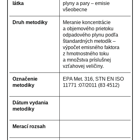
látka
plyny a pary – emisie
všeobecne
Druh metodiky
Meranie koncentrácie
a objemového prietoku
odpadového plynu podľa
štandardných metodík –
výpočet emisného faktora
z hmotnostného toku
a množstva príslušnej
vzťahovej veličiny.
Označenie
EPA Met. 316, STN EN ISO
metodiky
11771 :07/2011 (83 4512)
Dátum vydania
metodiky
Merací rozsah