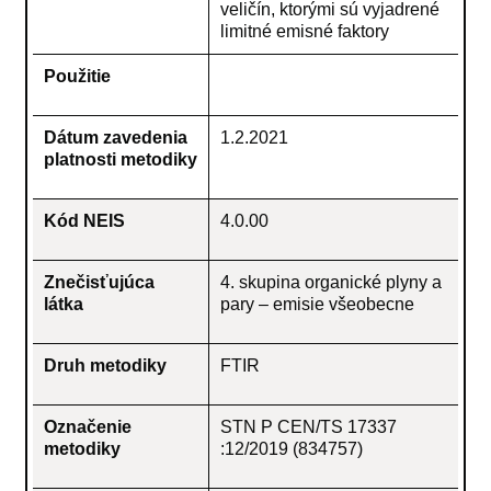
veličín, ktorými sú vyjadrené
limitné emisné faktory
Použitie
Dátum zavedenia
1.2.2021
platnosti metodiky
Kód NEIS
4.0.00
Znečisťujúca
4. skupina organické plyny a
látka
pary – emisie všeobecne
Druh metodiky
FTIR
Označenie
STN P CEN/TS 17337
metodiky
:12/2019 (834757)