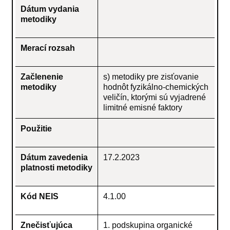
Dátum vydania
metodiky
Merací rozsah
Začlenenie
s) metodiky pre zisťovanie
metodiky
hodnôt fyzikálno-chemických
veličín, ktorými sú vyjadrené
limitné emisné faktory
Použitie
Dátum zavedenia
17.2.2023
platnosti metodiky
Kód NEIS
4.1.00
Znečisťujúca
1. podskupina organické