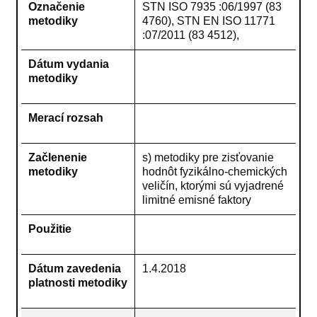
Označenie
STN ISO 7935 :06/1997 (83
metodiky
4760), STN EN ISO 11771
:07/2011 (83 4512),
Dátum vydania
metodiky
Merací rozsah
Začlenenie
s) metodiky pre zisťovanie
metodiky
hodnôt fyzikálno-chemických
veličín, ktorými sú vyjadrené
limitné emisné faktory
Použitie
Dátum zavedenia
1.4.2018
platnosti metodiky