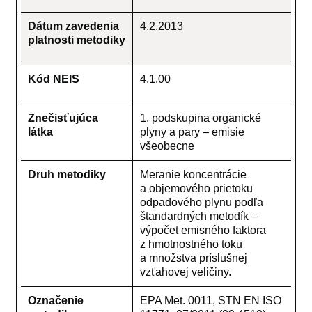
Dátum zavedenia
4.2.2013
platnosti metodiky
Kód NEIS
4.1.00
Znečisťujúca
1. podskupina organické
látka
plyny a pary – emisie
všeobecne
Druh metodiky
Meranie koncentrácie
a objemového prietoku
odpadového plynu podľa
štandardných metodík –
výpočet emisného faktora
z hmotnostného toku
a množstva príslušnej
vzťahovej veličiny.
Označenie
EPA Met. 0011, STN EN ISO