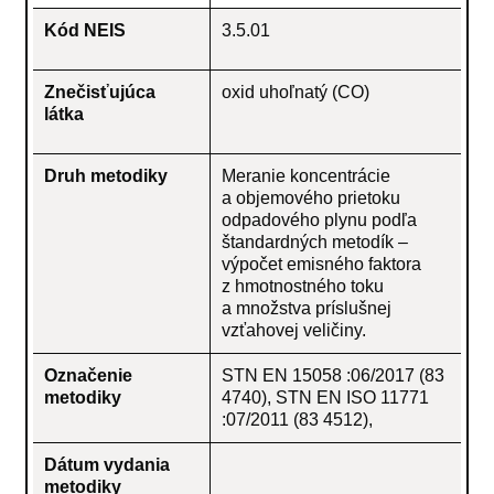
Kód NEIS
3.5.01
Znečisťujúca
oxid uhoľnatý (CO)
látka
Druh metodiky
Meranie koncentrácie
a objemového prietoku
odpadového plynu podľa
štandardných metodík –
výpočet emisného faktora
z hmotnostného toku
a množstva príslušnej
vzťahovej veličiny.
Označenie
STN EN 15058 :06/2017 (83
metodiky
4740), STN EN ISO 11771
:07/2011 (83 4512),
Dátum vydania
metodiky