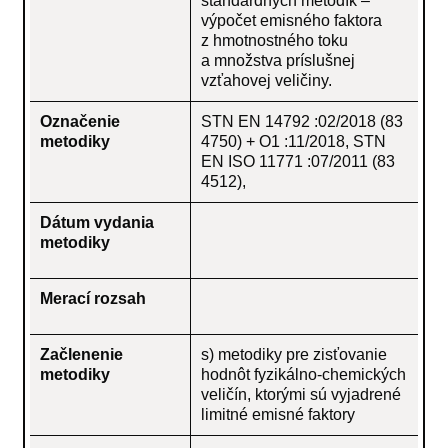
štandardných metodík –
výpočet emisného faktora
z hmotnostného toku
a množstva príslušnej
vzťahovej veličiny.
Označenie
STN EN 14792 :02/2018 (83
metodiky
4750) + O1 :11/2018, STN
EN ISO 11771 :07/2011 (83
4512),
Dátum vydania
metodiky
Merací rozsah
Začlenenie
s) metodiky pre zisťovanie
metodiky
hodnôt fyzikálno-chemických
veličín, ktorými sú vyjadrené
limitné emisné faktory