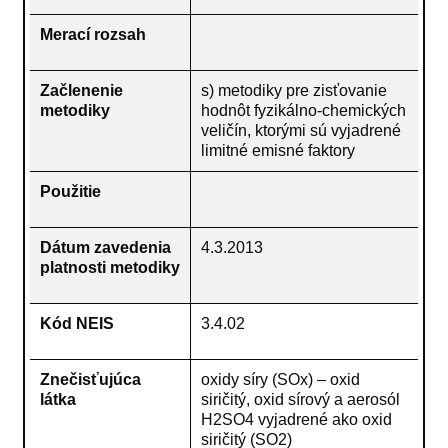
Merací rozsah
Začlenenie
s) metodiky pre zisťovanie
metodiky
hodnôt fyzikálno-chemických
veličín, ktorými sú vyjadrené
limitné emisné faktory
Použitie
Dátum zavedenia
4.3.2013
platnosti metodiky
Kód NEIS
3.4.02
Znečisťujúca
oxidy síry (SOx) – oxid
látka
siričitý, oxid sírový a aerosól
H2SO4 vyjadrené ako oxid
siričitý (SO2)