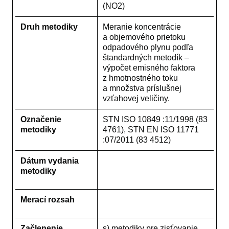
(NO2)
Druh metodiky
Meranie koncentrácie
a objemového prietoku
odpadového plynu podľa
štandardných metodík –
výpočet emisného faktora
z hmotnostného toku
a množstva príslušnej
vzťahovej veličiny.
Označenie
STN ISO 10849 :11/1998 (83
metodiky
4761), STN EN ISO 11771
:07/2011 (83 4512)
Dátum vydania
metodiky
Merací rozsah
Začlenenie
s) metodiky pre zisťovanie