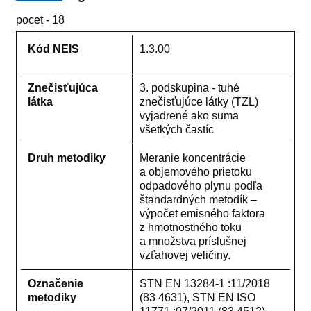
pocet - 18
Kód NEIS
1.3.00
Znečisťujúca
3. podskupina - tuhé
látka
znečisťujúce látky (TZL)
vyjadrené ako suma
všetkých častíc
Druh metodiky
Meranie koncentrácie
a objemového prietoku
odpadového plynu podľa
štandardných metodík –
výpočet emisného faktora
z hmotnostného toku
a množstva príslušnej
vzťahovej veličiny.
Označenie
STN EN 13284-1 :11/2018
metodiky
(83 4631), STN EN ISO