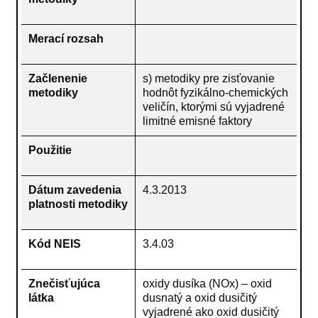
Merací rozsah
Začlenenie
s) metodiky pre zisťovanie
metodiky
hodnôt fyzikálno-chemických
veličín, ktorými sú vyjadrené
limitné emisné faktory
Použitie
Dátum zavedenia
4.3.2013
platnosti metodiky
Kód NEIS
3.4.03
Znečisťujúca
oxidy dusíka (NOx) – oxid
látka
dusnatý a oxid dusičitý
vyjadrené ako oxid dusičitý